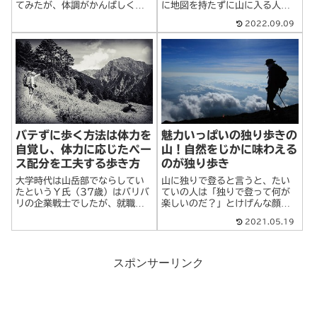
てみたが、体調がかんばしくな
に地図を持たずに山に入る人は
いのか、登り坂ですぐにパテて
いないが、スマートフォンの
2022.09.09
しまう人。「きのう遅くまで飲
GPSと地図アプリに頼って歩く
んでいた」「残業続きで疲れて
人はいます。それでも、道迷い
いる」「風邪ぎみ」「久々に体
は起きます。地図はあるのに、
を動かしたのできつい」などの
道に迷う・・・なぜ、道に迷っ
理由はよく聞く話>続きを読む
てしまうのでしょ>続きを読む
バテずに歩く方法は体力を
魅力いっぱいの独り歩きの
自覚し、体力に応じたペー
山！自然をじかに味わえる
ス配分を工夫する歩き方
のが独り歩き
大学時代は山岳部でならしてい
山に独りで登ると言うと、たい
たというＹ氏（37歳）はバリバ
ていの人は「独りで登って何が
リの企業戦士でしたが、就職し
楽しいのだ？」とけげんな顔を
てからは山とも離れ、せいぜい
します。「誰とも話さずにモク
2021.05.19
年に数回、それも近郊の低山を
モクと歩いて食事も独りでする
歩く程度。最近の登山ブームや
んだろう？山がきれいでも伝え
山ガールの登場で若者が山に戻
る相手もいなくて寂しくない？
りだして来た現象を知り、再び
もしものことがあったら助けて
スポンサーリンク
山に登りたくな>続きを読む
くれる人が誰もい>続きを読む