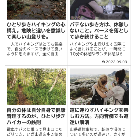
ひとり歩きハイキングの心
バテない歩き方は、休憩し
構え。危険と違いを意識し
ないこと。ぺースを落とし
て楽しい山登りを。
て歩き続けること
一人でハイキングはとても気楽
ハイキングや山登りをする際に
で、自分のペースで歩けて良い
よく言われることが、一時間に
ように思えますが、全く自由に
10分の休憩やランチ休憩は60
振る舞っても良いというわけで
分などをとるように心がけるこ
2022.09.09
はありません。それは下界と同
と。他のスポーツのように時間
じく、常識人であることが前提
制限があるわけでもないし、い
となります。それから、一人で
つどこでどれだけ休憩をとって
歩くということは、もしも怪我
も自由です。しかし、この休憩
をしたり、未知に>続きを読む
の取り方が、疲>続きを読む
自分の体は自分自身で健康
道に迷わずハイキングを楽
管理するのが、ひとり歩き
しむ方法。方向音痴でも道
ハイカーの鉄則
迷い解消
電車やバスに乗って登山口にた
山岳遭難事故で、転落や滑落に
どりつき、いざ山道を歩き始め
ついで多いのが道迷い。さすが