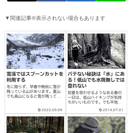
▼関連記事※表示されない場合もあります
雪渓ではスプーンカットを
バテない秘訣は「水」にあ
利用する
る！低山でも水筒無しでは
登れない
冬に限らず、早春や晩秋に雪が
残っている山があります。夏山
初夏を思わせるようなある春の
でも高山になると雪が残ってい
一日は、低山ハイキングが気持
るところがあります。いきなり
ちがいいものです。でも平地を
雪があらわれると、初心者には
歩くウォーキングと違って、上
2022.09.09
2014.07.01
雪上歩行はとても緊張します。
り道では汗をかく量が全く違っ
都市では雪が降った日にケガ人
てきます。よくあるのが初夏や
の続出するご時世だけに、滑り
初秋の涼しい時でも、山道に入
やすい雪の上を歩>続きを読む
って登りだした途端に汗が噴き
出してくること。>続きを読む