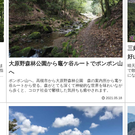
三
好
大原野森林公園から竈ケ谷ルートでポンポン山
ま
晴
指
で
へ
神
に
山
山裾
ポンポン山へ。高槻市から大原野森林公園 森の案内所から竃ケ
き
谷ルートから登る。森がとても深くて神秘的な世界を味わいなが
ら歩くと、コロナ社会で鬱積した気持ちも癒やされます。
2021.05.18