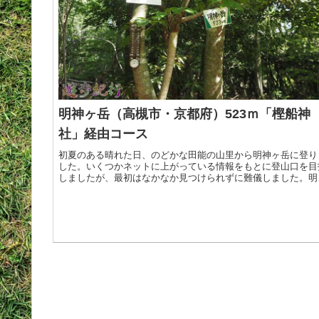
明神ヶ岳（高槻市・京都府）523ｍ「樫船神
社」経由コース
初夏のある晴れた日、のどかな田能の山里から明神ヶ岳に登り
した。いくつかネットに上がっている情報をもとに登山口を目
しましたが、最初はなかなか見つけられずに難儀しました。明
ヶ岳山頂は展望は無いが、静かでのどかな山歩きが楽しめる登
口は田能>続きを読む