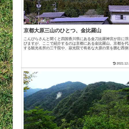
京都大原三山のひとつ、金比羅山
こんぴらさんと聞くと四国香川県にある金刀比羅神宮が目に浮
びますが、ここで紹介するのは京都にある金比羅山。京都を代
する観光名所の三千院や、寂光院で有名な大原の里を囲む西側
山並は、左から金毘羅山・翠黛山．焼杉山で、大原三山と呼ば
て多くの>続きを読む
2021.12.