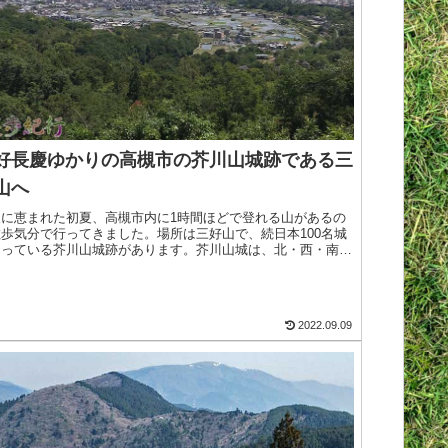
好長慶ゆかりの高槻市の芥川山城跡である三
山へ
天に恵まれた初夏、高槻市内に1時間ほどで登れる山があるの
散歩気分で行ってきました。場所は三好山で、続日本100名城
なっている芥川山城跡があります。芥川山城は、北・西・南の
を芥川がめぐる天然の要害・三好山(標高182.69m)に築か>続
を読む
2022.09.09