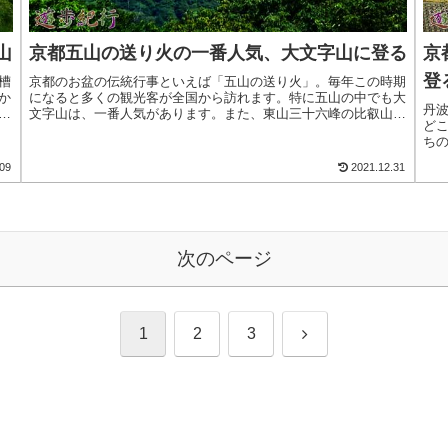
山
京都五山の送り火の一番人気、大文字山に登る
京
登
槽
京都のお盆の伝統行事といえば「五山の送り火」。毎年この時期
か
になると多くの観光客が全国から訪れます。特に五山の中でも大
丹
ナ
文字山は、一番人気があります。また、東山三十六峰の比叡山か
ど
っ
ら数えて十一峰にあたる如意ガ岳の西にあり、西面には「大」の
ち
字の火床>続きを読む
い
09
2021.12.31
な
次のページ
次
1
2
3
へ