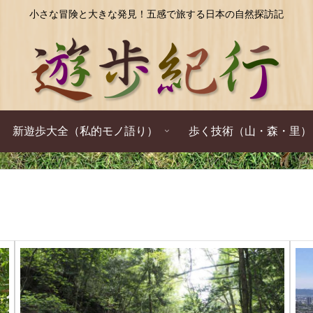
小さな冒険と大きな発見！五感で旅する日本の自然探訪記
新遊歩大全（私的モノ語り）
歩く技術（山・森・里）