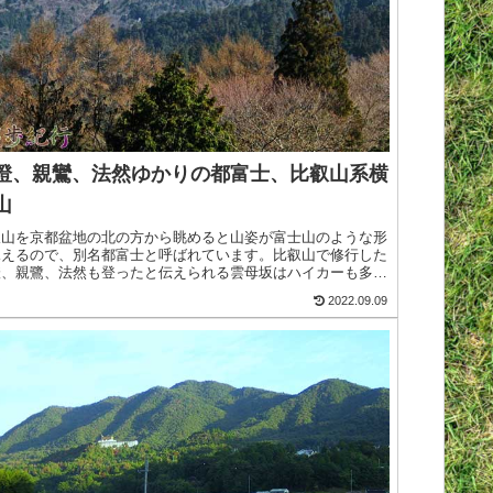
澄、親鸞、法然ゆかりの都富士、比叡山系横
山
叡山を京都盆地の北の方から眺めると山姿が富士山のような形
見えるので、別名都富士と呼ばれています。比叡山で修行した
澄、親鷺、法然も登ったと伝えられる雲母坂はハイカーも多い
気のあるコースで、山頂にはガーデンミュージアム比叡もあ
2022.09.09
、京都・>続きを読む