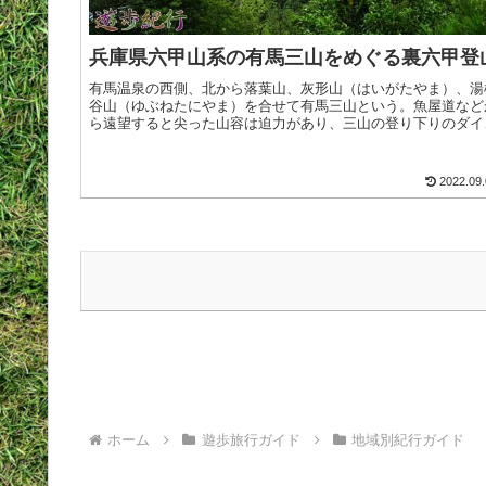
兵庫県六甲山系の有馬三山をめぐる裏六甲登
有馬温泉の西側、北から落葉山、灰形山（はいがたやま）、湯
谷山（ゆぶねたにやま）を合せて有馬三山という。魚屋道など
ら遠望すると尖った山容は迫力があり、三山の登り下りのダイ
ミックさを感じとれます。いつもハイカーで賑わう表六甲と違
て、裏六>続きを読む
2022.09.
ホーム
遊歩旅行ガイド
地域別紀行ガイド