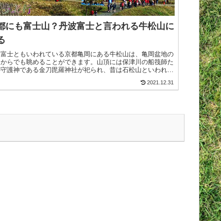
都にも富士山？丹波富士と言われる牛松山に
る
波富士ともいわれている京都亀岡にある牛松山は、亀岡盆地の
こからでも眺めることができます。山頂には保津川の船筏師た
の守護神である金刀毘羅神社が祀られ、昔は石松山といわれて
たのが、牛肉をもって祀ったことから牛松山と呼ばれるように
2021.12.31
ったと>続きを読む