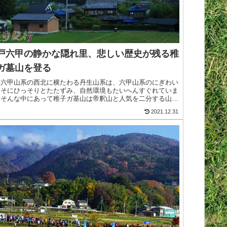
戸六甲の静かな隠れ里、悲しい歴史が残る稚
ガ墓山を登る
戸六甲山系の西北に横たわる丹生山系は、六甲山系のにぎわい
よそにひっそりとたたずみ、自然環境もたいへんすぐれていま
。そんな中にあって稚子ガ基山は帝釈山と人気を二分する山
、おおらかで堂々とした山容は、この山系随一と折り紙をつけ
2021.12.31
い。柏尾>続きを読む