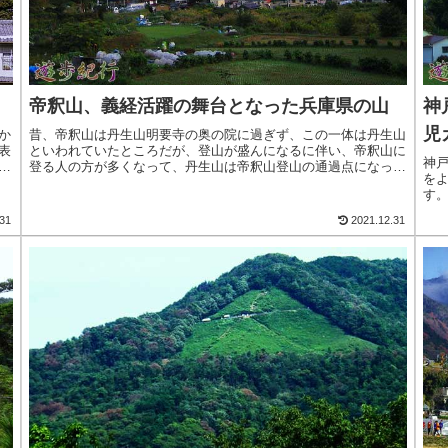
帝釈山、義経活躍の舞台となった兵庫県の山
神
児
か
昔、帝釈山は丹生山明要寺の奥の院に過ぎず、この一体は丹生山
表
といわれていたところだが、登山が盛んになるに伴い、帝釈山に
神
の
登る人の方が多くなって、丹生山は帝釈山登山の通過点になって
を
れ
しまった。また源義経が一の谷合戦の奇襲攻撃に使った山道が残
す
っている>続きを読む
で
31
2021.12.31
た