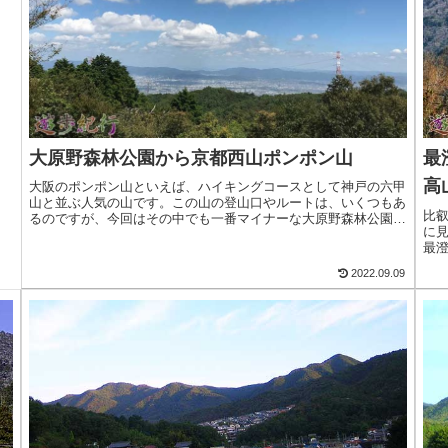
大原野森林公園から京都西山ポンポン山
最
高
大阪のポンポン山といえば、ハイキングコースとして神戸の六甲
山と並ぶ人気の山です。この山の登山口やルートは、いくつもあ
比
るのですが、今回はその中でも一番マイナーな大原野森林公園ル
に
ートを歩いてみました。
最
人
2022.09.09
り