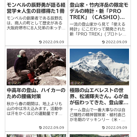
登山家・竹内洋岳の限定モ
モンベルの辰野勇が語る経
デルの時計・新「PRO
営学★人生の目標得た1冊
TREK」（CASHIO)登
モンベルの創業者である辰野氏
場！
は、商人の町として歴史がある
一流の登山家から見て「使える
大阪府堺市に8人兄弟の末っ子と
時計」にこだわって開発された
して生まれました。実家はすし
新「PRO TREK」(プロトレッ
屋を営んでいて、物心がついた
ク)の予約受付が始まっていま
2022.09.09
2022.09.09
ころから両親が働いている姿を
す。特にプロ登山家・竹内洋岳
間近に見て育ったそうです。辰
氏が監修した特別仕様モデル
野氏はそんな両親を見ながら、
「PRW-6014H/3014H」
自分もやりたい>続きを読む
は、各800個限定ですでに予約
がは>続きを読む
中高年の登山、ハイカーの
極限の山エベレストの世
ための腰痛対策
界、松浦輝夫さん。心が血
が伝わってきた、登山家
秋から春の期間は、地上よりも
植村直己と結んだロープ
山の中は冷え込みます。活動中
チーム登山で一番大事なのは自
は汗をかくほどの運動量です
己犠牲の精神冒険家・植村直己
が、休憩時になると夏とは違っ
が冬期のマッキンリー（米・ア
て急激に体温が冷えてしまいま
ラスカ州）で亡くなって30年が
2022.09.09
2022.09.09
す。特に中高年の登山者の場合
たつ。1970年、日本人初のエ
はその冷えが原因で、腰痛を起
ベレスト登頂の快挙は、この植