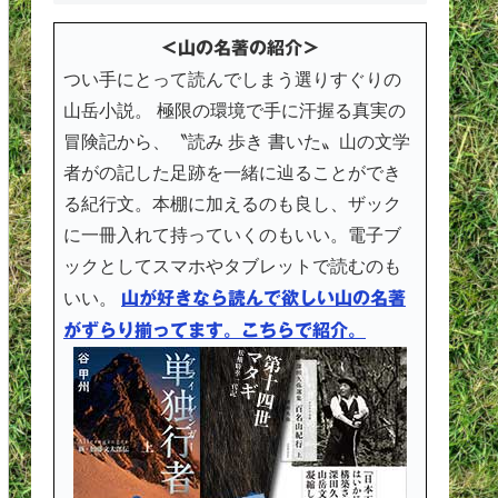
＜山の名著の紹介＞
つい手にとって読んでしまう選りすぐりの
山岳小説。 極限の環境で手に汗握る真実の
冒険記から、〝読み 歩き 書いた〟山の文学
者がの記した足跡を一緒に辿ることができ
る紀行文。本棚に加えるのも良し、ザック
に一冊入れて持っていくのもいい。電子ブ
ックとしてスマホやタブレットで読むのも
いい。
山が好きなら読んで欲しい山の名著
がずらり揃ってます。こちらで紹介。