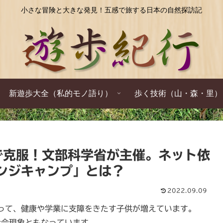
小さな冒険と大きな発見！五感で旅する日本の自然探訪記
新遊歩大全（私的モノ語り）
歩く技術（山・森・里）
で克服！文部科学省が主催。ネット依
ンジキャンプ」とは？
2022.09.09
って、健康や学業に支障をきたす子供が増えています。
社会現象ともなっています。