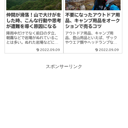
仲間が滑落！山で大けがを
不要になったアウトドア用
した時、こんな行動や思考
品、キャンプ用品をオーク
が遭難を導く原因になる
ションで売るコツ
降雨中だけでなく前日の夕立、
アウトドア用品、キャンプ用
朝霧などで岩場がぬれているこ
品、登山用品といえば、ザック
とは多い。ぬれた岩場などにさ
やウエア類やヘッドランプなど
しかかったら、仲間同士で絶え
の小物類に至るまで、何かと自
2022.09.09
2022.09.09
ず注意を喚起しあうことが大切
分の身を守ってくれる道具なだ
だ。また、登山道の状況にはつ
けに、愛着もあるものです。で
ねに注意を払い、小さな転倒
も、自分の経験値が上がってく
で、あっても大規模な転滑落に
ると、さらに上質な道具が欲し
スポンサーリンク
結びつく可能性があ>続きを読む
くなるし、アウトド>続きを読む