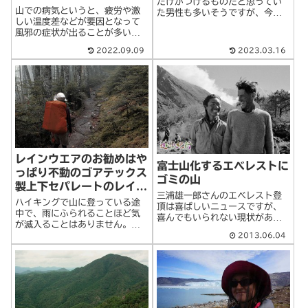
だけがつけるものだと思ってい
山での病気というと、疲労や激
た男性も多いそうですが、今は
しい温度差などが要因となって
昔と違って紫外線も強くなり、
風邪の症状が出ることが多い
男女を問わず日焼け止めクリー
が、ほかにも注意すべき病気が
ムは必須です。日焼けを甘く見
2022.09.09
2023.03.16
いくつかあります。中高年登山
ると、ひどい火傷のようになっ
者がとくに注意すべき病気や、
たり、皮膚がんになったりする
頻度が高く、重篤になると生命
危険性があります>続きを読む
の危機につながる病気を中心に
記載しています。中>続きを読む
レインウエアのお勧めはや
富士山化するエベレストに
っぱり不動のゴアテックス
ゴミの山
製上下セパレートのレイン
三浦雄一郎さんのエベレスト登
スーツ
ハイキングで山に登っている途
頂は喜ばしいニュースですが、
中で、雨にふられることほど気
喜んでもいられない現状がある
が滅入ることはありません。視
ようです。故エドマンド・ヒラ
界も悪くなるし、足場も悪くな
2013.06.04
リーさんらが1953年、世界最
るので疲れも倍増しそうです。
高峰のエベレストに初登頂して
初心者ハイカーにありがちな安
から60年が過ぎた。100年前は
物のコンビニレインウエアなん
未踏の領域だったが、商業ツア
かだと、肌にビニールがべたつ
ー拡大で最>続きを読む
いて、とっても不>続きを読む