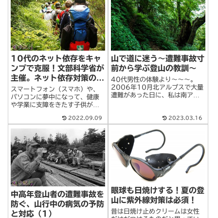
10代のネット依存をキャ
山で道に迷う～遭難事故寸
ンプで克服！文部科学省が
前から学ぶ登山の教訓～
主催。ネット依存対策のた
40代男性の体験より～～～。
めの「セルフチャレンジキ
2006年10月北アルプスで大量
スマートフォン（スマホ）や、
遭難があった日に、私は南アル
ャンプ」とは？
パソコンに夢中になって、健康
プスの仙丈ヶ岳に登っていまし
や学業に支障をきたす子供が増
た。朝から雨が降り、天候はよ
えています。今や「ネット依
2022.09.09
2023.03.16
くありませんでしたが、行って
存」は、10代の青少年たちを蝕
みようということで登山を開始
む社会現象ともなっています。
しました・・・悪天候のなかで
そのネット依存症の克服を目的
登山を強行、>続きを読む
にした、キャンプ活動が2014
年から開催され>続きを読む
眼球も日焼けする！夏の登
中高年登山者の遭難事故を
山に紫外線対策は必須！
防ぐ、山行中の病気の予防
昔は日焼け止めクリームは女性
と対応（1）