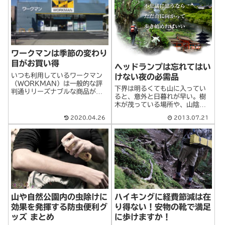
えてみたい。野外で寝るという
こと〜ここをキャン>続きを読む
ワークマンは季節の変わり
目がお買い得
ヘッドランプは忘れてはい
いつも利用しているワークマン
けない夜の必需品
（WORKMAN）は一般的な評
下界は明るくても山に入ってい
判通りリーズナブルな商品がた
ると、意外と日暮れが早い。樹
くさんあって、私にとって店内
木が茂っている場所や、山陰に
は欲しい物にあふれています。
入る場所だと、ただでさえ薄暗
正直数年前に最初にテレビなど
2020.04.26
2013.07.21
いものです。そんなときでも早
で取り上げられて評判になった
めにヘッドランプが出せるよう
ときは、アウトドア目線で見る
に、用意しておくほうがいい。
と良い商品でも>続きを読む
山や自然公園内の虫除けに
ハイキングに経費節減は在
効果を発揮する防虫便利グ
り得ない！安物の靴で満足
ッズ まとめ
に歩けますか！