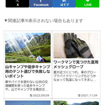
X
Facebook
はてブ
LINE
▼関連記事※表示されない場合もあります
ワークマンで見つけた夏用
メッシュグローブ
山キャンプや徒歩キャンプ
用のテント選びで失敗しな
夏が近づくにつれ、革のグロー
いポイント
ブでバイクツーリングもどうか
なぁって気温になってきまし
車やバイクを使わない公共の交
た。革グローブも悪くないので
通機関を使った徒歩キャンプ
すが、汗で蒸れてしまうので脱
や、山でキャンプする場合は、
着や少しやりにくくなるし、臭
つねに寝室（テント）を持ち歩
くなってくるから、やっぱりメ
2022.09.09
2021.11.04
かなければならない。その観点
ッシュグローブを使いたい。ワ
から野外での適切な寝室を作る
ークマンにも売って>続きを読む
ためのさまざまなポイントを考