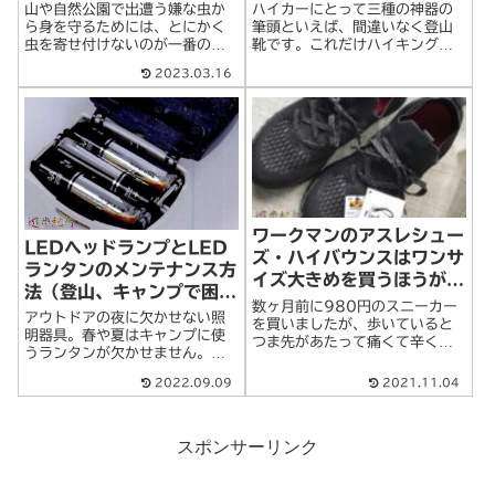
山や自然公園で出遭う嫌な虫か
ハイカーにとって三種の神器の
ら身を守るためには、とにかく
筆頭といえば、間違いなく登山
虫を寄せ付けないのが一番の対
靴です。これだけハイキングが
策法。スプレータイプの虫除け
メジャーなスポーツになって、
2023.03.16
薬をはじめ、携帯用の防虫マッ
いろいろなところでノウハウが
トやハーブ類など、種類豊富な
公開されているにもかかわら
虫除けグッズの中からアウトド
ず、「何を準備したらいいのか
アで役立つ虫除けグッズを紹介
わからない」という人が多い。
しましょう。野外>続きを読む
ハイキングに関心を>続きを読む
ワークマンのアスレシュー
LEDヘッドランプとLED
ズ・ハイバウンスはワンサ
ランタンのメンテナンス方
イズ大きめを買うほうが良
法（登山、キャンプで困ら
い
数ヶ月前に980円のスニーカー
ないために）
アウトドアの夜に欠かせない照
を買いましたが、歩いていると
明器具。春や夏はキャンプに使
つま先があたって痛くて辛くな
うランタンが欠かせません。秋
ってきました。普段履いている
から春の日照時間が短い期間の
サイズは25.5センチなので、そ
2022.09.09
2021.11.04
山登りに欠かせないのは、ヘッ
のサイズで買ったのですが、指
ドランプ。最近は充電式タイプ
先にほとんど余裕が無い。店頭
が登場したり、バリエーション
で試し履きした時はまあこんな
も増えてきました。必要な時に
スポンサーリンク
もんかなと>続きを読む
ちゃんと点灯しな>続きを読む